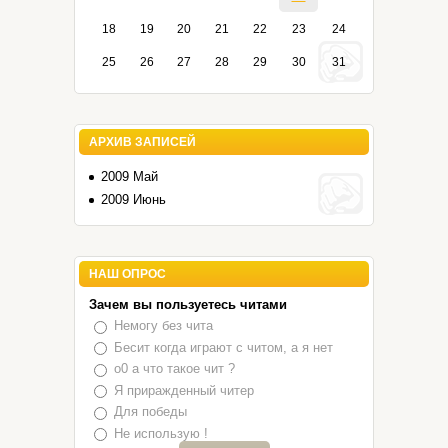
18
19
20
21
22
23
24
25
26
27
28
29
30
31
АРХИВ ЗАПИСЕЙ
2009 Май
2009 Июнь
НАШ ОПРОС
Зачем вы пользуетесь читами
Немогу без чита
Бесит когда играют с читом, а я нет
o0 а что такое чит ?
Я приражденный читер
Для победы
Не использую !