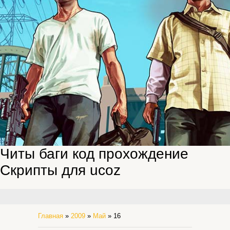
Читы баги код прохождение
Скрипты для ucoz
Главная
»
2009
»
Май
»
16